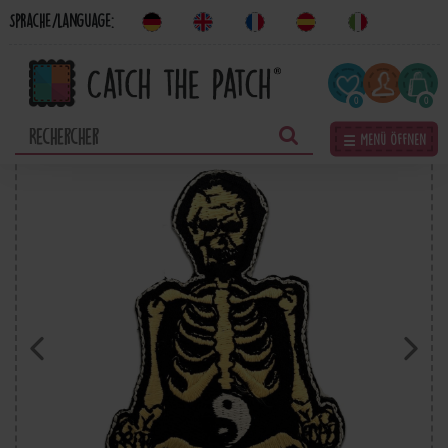
Sprache/Language:
0
0
☰ Menü öffnen