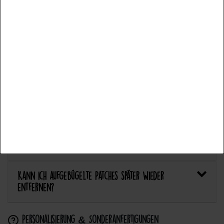
Fonctionnel
Plus de détails
Welcher Stoff eignet sich am besten für Patches?
Accepter tous les
Bietet Catch the Patch personalisierte Aufnäher an?
Accepter la sélection
Anwendung & Pflege
Refuser tout
Wie flicke ich eine Hose oder ein Kleidungsstück
mit einem Aufnäher?
Wie pflege ich Textilien mit Patches richtig?
Kann ich aufgebügelte Patches später wieder
entfernen?
Personalisierung & Sonderanfertigungen