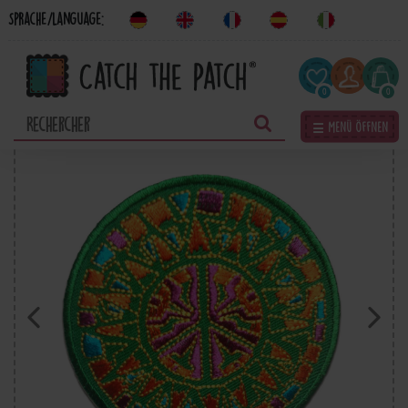
Sprache/Language:
0
0
☰ Menü öffnen