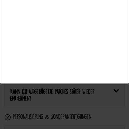
Bietet Catch the Patch personalisierte Aufnäher an?
Accepter tous les
Accepter la sélection
Anwendung & Pflege
Refuser tout
Wie flicke ich eine Hose oder ein Kleidungsstück
mit einem Aufnäher?
Wie pflege ich Textilien mit Patches richtig?
Kann ich aufgebügelte Patches später wieder
entfernen?
Personalisierung & Sonderanfertigungen